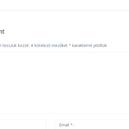
nt
 tesszük közzé.
A kötelező mezőket
*
karakterrel jelöltük
Email
*