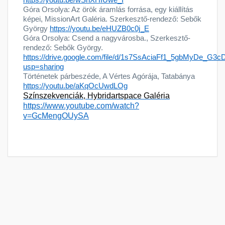
https://youtu.be/wShXHIUwe_I
Góra Orsolya: Az örök áramlás forrása, egy kiállítás
képei, MissionArt Galéria. Szerkesztő-rendező: Sebők
György
https://youtu.be/eHUZB0c0j_E
Góra Orsolya: Csend a nagyvárosba., Szerkesztő-
rendező: Sebők György.
https://drive.google.com/file/d/1s7SsAciaFf1_5gbMyDe_G3c
usp=sharing
Történetek párbeszéde, A Vértes Agórája, Tatabánya
https://youtu.be/aKqOcUwdLOg
Színszekvenciák, Hybridartspace Galéria
https://www.youtube.com/watch?
v=GcMengOUySA