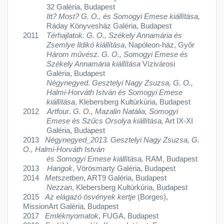
32 Galéria, Budapest
Itt? Most?
G. O., és Somogyi Emese kiállítása,
Ráday Könyvesház Galéria, Budapest
2011
Térhajlatok.
G. O., Székely Annamária és
Zsemlye Ildikó kiállítása
, Napóleon-ház, Győr
Három művész. G. O., Somogyi Emese és
Székely Annamária kiállítása
Vízivárosi
Galéria, Budapest
Négynegyed
.
Gesztelyi Nagy Zsuzsa, G. O.,
Halmi-Horváth István és Somogyi Emese
kiállítása
, Klebersberg Kultúrkúria, Budapest
2012
Artfour
.
G. O., Mazalin Natália, Somogyi
Emese és Szűcs Orsolya kiállítása,
Art IX-XI
Galéria, Budapest
2013
Négynegyed
_2013.
Gesztelyi Nagy Zsuzsa, G.
O., Halmi-Horváth István
és Somogyi Emese kiállítása,
RAM, Budapest
2013
Hangok
, Vörösmarty Galéria, Budapest
2014
Metszetben
, ART9 Galéria, Budapest
Nezzan
, Klebersberg Kultúrkúria, Budapest
2015
Az elágazó ösvények kertje
(Borges),
MissionArt Galéria, Budapest
2017
Emléknyomatok
, FUGA, Budapest