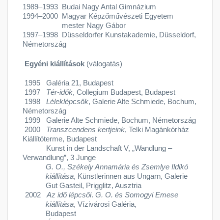
1989–1993 Budai Nagy Antal Gimnázium
1994–2000 Magyar Képzőművészeti Egyetem
mester Nagy Gábor
1997–1998 Düsseldorfer Kunstakademie, Düsseldorf,
Németország
Egyéni kiállítások
(válogatás)
1995 Galéria 21, Budapest
1997
Tér-idők
, Collegium Budapest, Budapest
1998
Léleklépcsők
, Galerie Alte Schmiede, Bochum,
Németország
1999 Galerie Alte Schmiede, Bochum, Németország
2000
Transzcendens kertjeink
, Telki Magánkórház
Kiállítóterme, Budapest
Kunst in der Landschaft V, „Wandlung –
Verwandlung”, 3 Junge
G. O., Székely Annamária és Zsemlye Ildikó
kiállítása
, Künstlerinnen aus Ungarn, Galerie
Gut Gasteil, Prigglitz, Ausztria
2002
Az idő lépcsői
.
G. O. és Somogyi Emese
kiállítása
, Vízivárosi Galéria,
Budapest