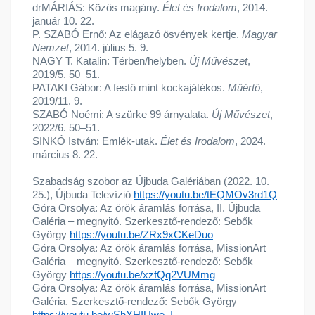
drMÁRIÁS: Közös magány.
Élet és Irodalom
, 2014.
január 10. 22.
P. SZABÓ Ernő: Az elágazó ösvények kertje.
Magyar
Nemzet
, 2014. július 5. 9.
NAGY T. Katalin: Térben/helyben.
Új Művészet
,
2019/5. 50–51.
PATAKI Gábor: A festő mint kockajátékos.
Műértő
,
2019/11. 9.
SZABÓ Noémi: A szürke 99 árnyalata.
Új Művészet
,
2022/6. 50–51.
SINKÓ István: Emlék-utak.
Élet és Irodalom
, 2024.
március 8. 22.
Szabadság szobor az Újbuda Galériában (2022. 10.
25.), Újbuda Televízió
https://youtu.be/tEQMOv3rd1Q
Góra Orsolya: Az örök áramlás forrása, II. Újbuda
Galéria – megnyitó. Szerkesztő-rendező: Sebők
György
https://youtu.be/ZRx9xCKeDuo
Góra Orsolya: Az örök áramlás forrása, MissionArt
Galéria – megnyitó. Szerkesztő-rendező: Sebők
György
https://youtu.be/xzfQq2VUMmg
Góra Orsolya: Az örök áramlás forrása, MissionArt
Galéria. Szerkesztő-rendező: Sebők György