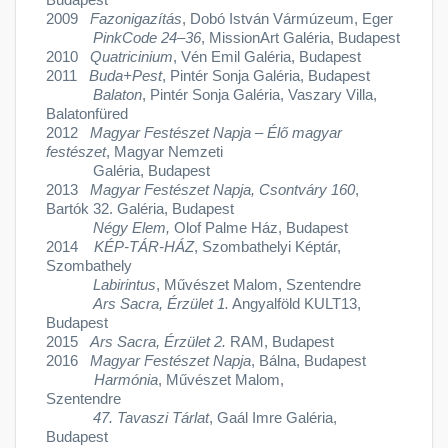
Budapest
2009
Fazonigazítás
, Dobó István Vármúzeum, Eger
PinkCode 24–36
, MissionArt Galéria, Budapest
2010
Quatricinium
, Vén Emil Galéria, Budapest
2011
Buda+Pest
, Pintér Sonja Galéria, Budapest
Balaton
, Pintér Sonja Galéria, Vaszary Villa,
Balatonfüred
2012
Magyar Festészet Napja
–
Élő magyar
festészet
, Magyar Nemzeti
Galéria, Budapest
2013
Magyar Festészet Napja, Csontváry 160
,
Bartók 32. Galéria, Budapest
Négy Elem,
Olof Palme Ház, Budapest
2014
KÉP-TÁR-HÁZ
, Szombathelyi Képtár,
Szombathely
Labirintus
, Művészet Malom, Szentendre
Ars Sacra, Érzület 1.
Angyalföld KULT13,
Budapest
2015
Ars Sacra, Érzület 2.
RAM, Budapest
2016
Magyar Festészet Napja
, Bálna, Budapest
Harmónia
, Művészet Malom,
Szentendre
47. Tavaszi Tárlat
, Gaál Imre Galéria,
Budapest