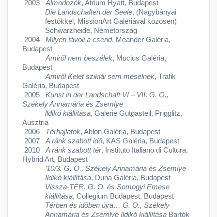
2003
Álmodozók
, Atrium Hyatt, Budapest
Die Landschaften der Seele
, (Nagybányai
festőkkel, MissionArt Galériával közösen)
Schwarzheide, Németország
2004
Milyen távoli a csend
, Meander Galéria,
Budapest
Amiről nem beszélek
, Mucius Galéria,
Budapest
Amiről Kelet sziklái sem mesélnek
, Trafik
Galéria, Budapest
2005
Kunst in der Landschaft VI – VII
.
G. O.,
Székely Annamária és Zsemlye
lldikó kiállítása,
Galerie Gutgasteil, Prigglitz,
Ausztria
2006
Térhajlatok
, Ablon Galéria, Budapest
2007
A ránk szabott idő
, KAS Galéria, Budapest
2010
A ránk szabott tér
, Instituto Italiano di Cultura,
Hybrid Art, Budapest
’10/3.
G. O., Székely Annamária és Zsemlye
Ildikó kiállítása
, Duna Galéria, Budapest
Vissza-TÉR.
G. O. és Somogyi Emese
kiállítása
, Collegium Budapest, Budapest
Térben és időben újra… G. O., Székely
Annamária és Zsemlye Ildikó kiállítása
Bartók