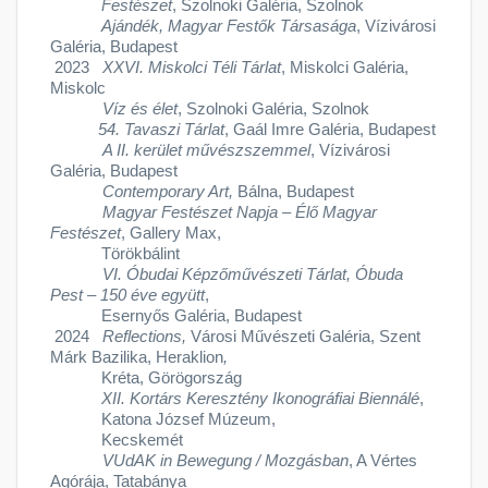
Festészet
, Szolnoki Galéria, Szolnok
Ajándék, Magyar Festők Társasága
, Vízivárosi
Galéria, Budapest
2023
XXVI. Miskolci Téli Tárlat
, Miskolci Galéria,
Miskolc
Víz és élet
, Szolnoki Galéria, Szolnok
54. Tavaszi Tárlat
, Gaál Imre Galéria, Budapest
A II. kerület művészszemmel
, Vízivárosi
Galéria, Budapest
Contemporary Art,
Bálna, Budapest
Magyar Festészet Napja – Élő Magyar
Festészet
, Gallery Max,
Törökbálint
VI. Óbudai Képzőművészeti Tárlat, Óbuda
Pest – 150 éve együtt
,
Esernyős Galéria, Budapest
2024
Reflections,
Városi Művészeti Galéria, Szent
Márk Bazilika, Heraklion
,
Kréta, Görögország
XII. Kortárs Keresztény Ikonográfiai Biennálé
,
Katona József Múzeum,
Kecskemét
VUdAK in Bewegung / Mozgásban
, A Vértes
Agórája, Tatabánya