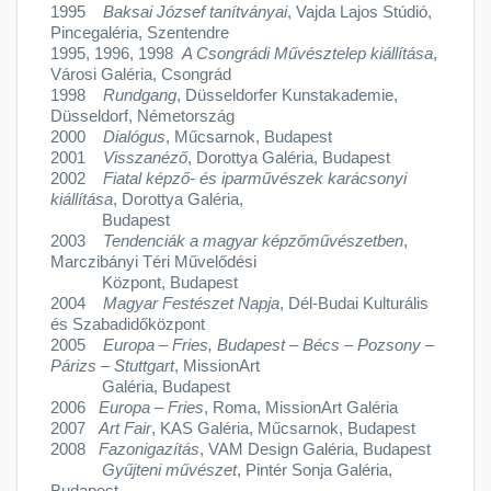
1995
Baksai József tanítványai
, Vajda Lajos Stúdió,
Pincegaléria, Szentendre
1995, 1996, 1998
A Csongrádi Művésztelep kiállítása
,
Városi Galéria, Csongrád
1998
Rundgang
, Düsseldorfer Kunstakademie,
Düsseldorf, Németország
2000
Dialógus
, Műcsarnok, Budapest
2001
Visszanéző
, Dorottya Galéria, Budapest
2002
Fiatal képző- és iparművészek karácsonyi
kiállítása
, Dorottya Galéria,
Budapest
2003
Tendenciák a magyar képzőművészetben
,
Marczibányi Téri Művelődési
Központ, Budapest
2004
Magyar Festészet Napja
, Dél-Budai Kulturális
és Szabadidőközpont
2005
Europa – Fries, Budapest – Bécs – Pozsony –
Párizs – Stuttgart
, MissionArt
Galéria, Budapest
2006
Europa – Fries
, Roma, MissionArt Galéria
2007
Art Fair
, KAS Galéria, Műcsarnok, Budapest
2008
Fazonigazítás
, VAM Design Galéria, Budapest
Gyűjteni művészet
, Pintér Sonja Galéria,