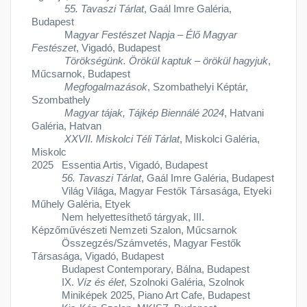
55. Tavaszi Tárlat
, Gaál Imre Galéria,
Budapest
M
agyar Festészet Napja – Élő Magyar
Festészet
, Vigadó, Budapest
Törökségünk. Örökül kaptuk – örökül hagyjuk
,
Műcsarnok, Budapest
Megfogalmazások
, Szombathelyi Képtár,
Szombathely
Magyar tájak, Tájkép Biennálé 2024
, Hatvani
Galéria, Hatvan
XXVII. Miskolci Téli Tárlat
, Miskolci Galéria,
Miskolc
2025 Essentia Artis, Vigadó, Budapest
56. Tavaszi Tárlat
, Gaál Imre Galéria, Budapest
Világ Világa, Magyar Festők Társasága, Etyeki
Műhely Galéria, Etyek
Nem helyettesíthető tárgyak, III.
Képzőművészeti Nemzeti Szalon, Műcsarnok
Összegzés/Számvetés, Magyar Festők
Társasága, Vigadó, Budapest
Budapest Contemporary, Bálna, Budapest
IX.
Víz és élet
, Szolnoki Galéria, Szolnok
Miniképek 2025, Piano Art Cafe, Budapest