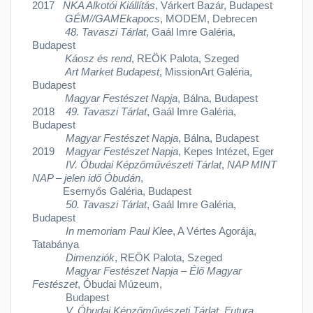
2017
NKA Alkotói Kiállítás
, Várkert Bazár, Budapest
GÉM//GAMEkapocs
, MODEM, Debrecen
48. Tavaszi Tárlat
, Gaál Imre Galéria,
Budapest
Káosz és rend
, REÖK Palota, Szeged
Art Market Budapest
, MissionArt Galéria,
Budapest
Magyar Festészet Napja
, Bálna, Budapest
2018
49. Tavaszi Tárlat
, Gaál Imre Galéria,
Budapest
Magyar Festészet Napja
, Bálna, Budapest
2019
Magyar Festészet Napja
, Kepes Intézet, Eger
IV. Óbudai Képzőművészeti Tárlat
,
NAP MINT
NAP – jelen idő Óbudán
,
Esernyős Galéria, Budapest
50. Tavaszi Tárlat
, Gaál Imre Galéria,
Budapest
In memoriam Paul Klee
, A Vértes Agorája,
Tatabánya
Dimenziók
, REÖK Palota, Szeged
Magyar Festészet Napja – Élő Magyar
Festészet
, Óbudai Múzeum,
Budapest
V. Óbudai Képzőművészeti Tárlat, Futura