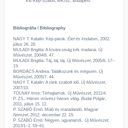
Kis-Kép-Szalon, MKISZ, Budapest
Bibliográfia / Bibliography
NAGY T. Katalin: Kép-párok.
Élet és Irodalom
, 2002.
július 26. 28.
MULADI Brigitta: A kíváncsiság kék madarai.
Új
Művészet
, 2004/6. 47.
MULADI Brigitta: Táj, táj, táj.
Új Művészet
, 2005/6. 17–
19.
BORDÁCS Andrea: Találkozunk és mégsem.
Új
Művészet
, 2005/7. 44.
NAGY T. Katalin: A ránk szabott idő.
Új Művészet
,
2007/10.
TOLNAY Imre: Térhajlamok.
Új Művészet
, 2011/4.
P. ZS.: Három művész-három világ.
Budai Polgár
,
2011. július 15. 12.
P. SZABÓ Ernő: Múló és maradandó.
Magyar
Nemzet
, 2012. december 22. 15.
P. SZABÓ Ernő: Négyen, ugyanarról.
Új Művészet
,
2013/1–2. 59–61.