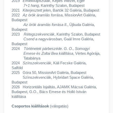
2019
Emlékkapszulák
, Kepes Intézet, Eger
7+1 hang
, Karinthy Szalon, Budapest
2021
Kiterjesztett jelen
, Bartók 32 Galéria, Budapest
2022
Az örök áramlás forrása
, MissionArt Galéria,
Budapest
Az örök áramlás forrása II.
, Újbuda Galéria,
Budapest
2023
Rétegszekvenciák
, Karinthy Szalon, Budapest
Csend a nagyvárosban
, Gaál Imre Galéria,
Budapest
2024
Történetek párbeszéde
.
G. O., Somogyi
Emese és Zoltai Bea kiállítása
, Vértes Agórája,
Tatabánya
2024
Színszekvenciák
, Káli Fecske Galéria,
Salföld
2025 Góra 50, MissionArt Galéria, Budapest
Színszekvenciák, Hybridart Space Galéria,
Budapest
2026 Horizontális lojalitás, AJAMK Mácsai Galéria,
Budapest, G.O., Bács Emese és Holló István
kiállítása
Csoportos kiállítások
(válogatás)