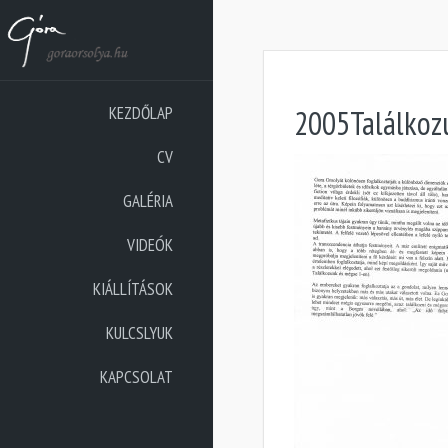
KEZDŐLAP
2005Találkozu
CV
GALÉRIA
VIDEÓK
KIÁLLÍTÁSOK
KULCSLYUK
KAPCSOLAT