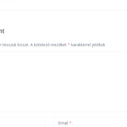
nt
 tesszük közzé.
A kötelező mezőket
*
karakterrel jelöltük
Email
*